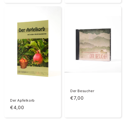
Der Besucher
Normaler
€7,00
Der Apfelkorb
Preis
Normaler
€4,00
Preis