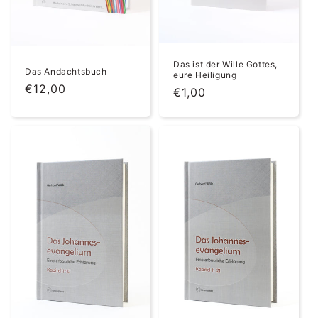
Das ist der Wille Gottes,
Das Andachtsbuch
eure Heiligung
Normaler
€12,00
Normaler
€1,00
Preis
Preis