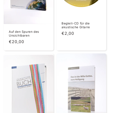
Begleit-CD für die
akustische Gitarre
Auf den Spuren des
Normaler
€2,00
Unsichtbaren
Preis
Normaler
€20,00
Preis