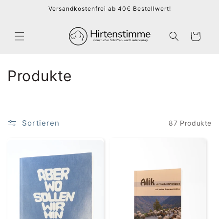
Direkt
Versandkostenfrei ab 40€ Bestellwert!
zum
Inhalt
Warenkorb
K
Produkte
a
t
Sortieren
87 Produkte
e
g
o
r
i