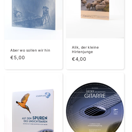
e
:
Alik, der kleine
Aber wo sollen wir hin
Hirtenjunge
Normaler
€5,00
Normaler
€4,00
Preis
Preis