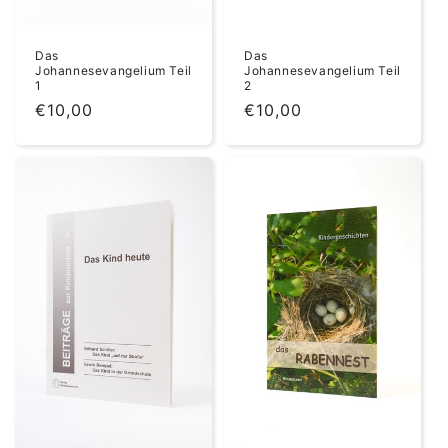
Das
Das
Johannesevangelium Teil
Johannesevangelium Teil
1
2
Normaler
€10,00
Normaler
€10,00
Preis
Preis