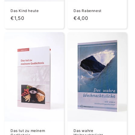
Das Kind heute
Das Rabennest
Normaler
€1,50
Normaler
€4,00
Preis
Preis
Das tut zu meinem
Das wahre