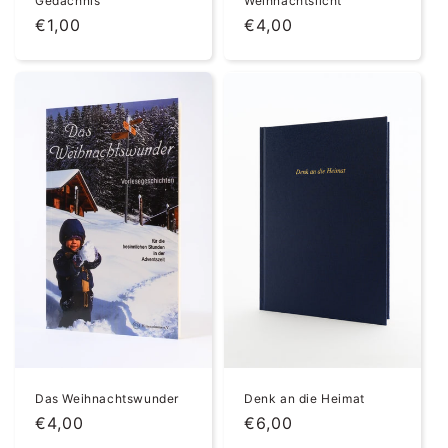
Gedächnis
Weihnachtslicht
Normaler
€1,00
Normaler
€4,00
Preis
Preis
Denk an die Heimat
Das Weihnachtswunder
Normaler
€6,00
Normaler
€4,00
Preis
Preis