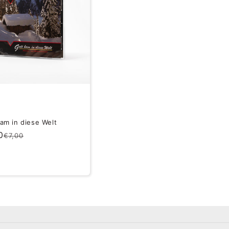
am in diese Welt
0
Normaler
Verkaufspreis
€7,00
Preis