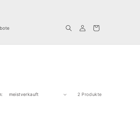
Warenkorb
bote
h:
2 Produkte