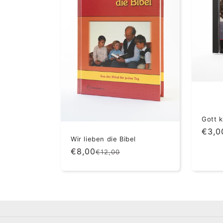
o
r
i
e
:
Gott k
€3,0
Wir lieben die Bibel
€8,00
Normaler
Verkaufspreis
€12,00
Preis