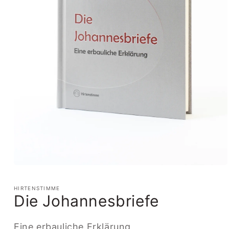
Medien
1
in
HIRTENSTIMME
Modal
Die Johannesbriefe
öffnen
Eine erbauliche Erklärung