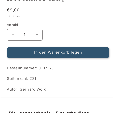
Normaler
€9,00
Preis
Inkl. MwSt.
Anzahl
Anzahl
Verringere
Erhöhe
die
die
Menge
Menge
In den Warenkorb legen
für
für
Die
Die
Johannesbriefe
Johannesbriefe
SKU:
Bestellnummer: 010.963
Seitenzahl: 221
Autor: Gerhard Wölk