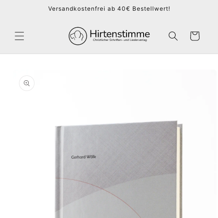
Direkt
Versandkostenfrei ab 40€ Bestellwert!
zum
Inhalt
Warenkorb
duktinformationen
ingen