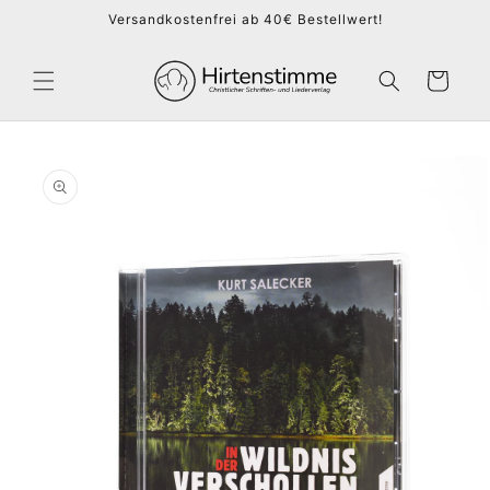
Direkt
Versandkostenfrei ab 40€ Bestellwert!
zum
Inhalt
Warenkorb
duktinformationen
ingen