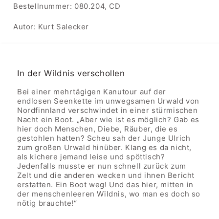
SKU:
Bestellnummer: 080.204, CD
Wildnis
Wildnis
verschollen
verschollen
Autor: Kurt Salecker
In der Wildnis verschollen
Bei einer mehrtägigen Kanutour auf der
endlosen Seenkette im unwegsamen Urwald von
Nordfinnland verschwindet in einer stürmischen
Nacht ein Boot. „Aber wie ist es möglich? Gab es
hier doch Menschen, Diebe, Räuber, die es
gestohlen hatten? Scheu sah der Junge Ulrich
zum großen Urwald hinüber. Klang es da nicht,
als kichere jemand leise und spöttisch?
Jedenfalls musste er nun schnell zurück zum
Zelt und die anderen wecken und ihnen Bericht
erstatten. Ein Boot weg! Und das hier, mitten in
der menschenleeren Wildnis, wo man es doch so
nötig brauchte!“