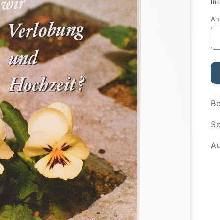
Pr
In
An
An
SK
Be
Se
Au