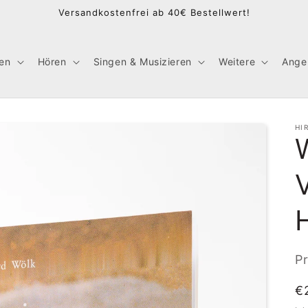
Versandkostenfrei ab 40€ Bestellwert!
en
Hören
Singen & Musizieren
Weitere
Ange
HI
W
Pr
N
€