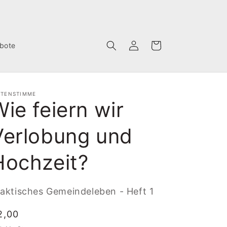
Einloggen
Warenkorb
bote
RTENSTIMME
ie feiern wir
Verlobung und
Hochzeit?
aktisches Gemeindeleben - Heft 1
ormaler
2,00